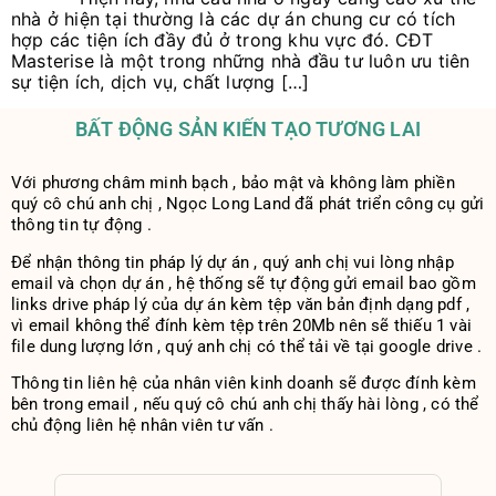
nhà ở hiện tại thường là các dự án chung cư có tích
hợp các tiện ích đầy đủ ở trong khu vực đó. CĐT
Masterise là một trong những nhà đầu tư luôn ưu tiên
sự tiện ích, dịch vụ, chất lượng […]
BẤT ĐỘNG SẢN KIẾN TẠO TƯƠNG LAI
Với phương châm minh bạch , bảo mật và không làm phiền
quý cô chú anh chị , Ngọc Long Land đã phát triển công cụ gửi
thông tin tự động .
Để nhận thông tin pháp lý dự án , quý anh chị vui lòng nhập
email và chọn dự án , hệ thống sẽ tự động gửi email bao gồm
links drive pháp lý của dự án kèm tệp văn bản định dạng pdf ,
vì email không thể đính kèm tệp trên 20Mb nên sẽ thiếu 1 vài
file dung lượng lớn , quý anh chị có thể tải về tại google drive .
Thông tin liên hệ của nhân viên kinh doanh sẽ được đính kèm
bên trong email , nếu quý cô chú anh chị thấy hài lòng , có thể
chủ động liên hệ nhân viên tư vấn .