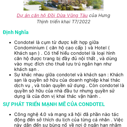
Dự án căn hộ Đồi Dừa Vũng Tàu
của Hưng
Thịnh triển khai T7/2022
Định Nghĩa
Condotel là cụm từ được kết hợp giữa
Condominium ( căn hộ cao cấp ) và Hotel (
Khách sạn ) . Có thể hiểu condotel là loại hình
căn hộ được trang bị đầy đủ nội thất , và dùng
vào mục đích cho thuê lưu trú ngắn hạn như
khách sạn .
Sự khác nhau giữa condotel và khách sạn : Khách
sạn là quyền sở hữu của doanh nghiệp khai thác
dịch vụ , và toàn quyền sử dụng . Còn condotel là
quyền sở hữu của nhà đầu tư nhưng quyền sử
dụng là của đơn vị khai thác vận hành .
SỰ PHÁT TRIỂN MẠNH MẼ CỦA CONDOTEL
Công nghệ 4.0 và mạng xã hội đã phần nào tác
động đến sở thích du lịch của từng cá nhân . Việc
này dẫn đến sự bùng nổ về nơi ở ngắn hạn nhằm