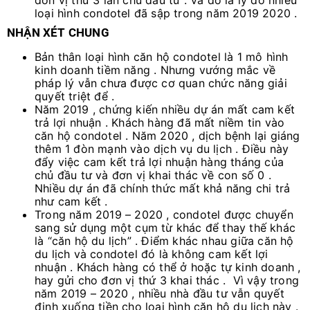
loại hình condotel đã sập trong năm 2019 2020 .
NHẬN XÉT CHUNG
Bản thân loại hình căn hộ condotel là 1 mô hình
kinh doanh tiềm năng . Nhưng vướng mắc về
pháp lý vẫn chưa được cơ quan chức năng giải
quyết triệt để .
Năm 2019 , chứng kiến nhiều dự án mất cam kết
trả lợi nhuận . Khách hàng đã mất niềm tin vào
căn hộ condotel . Năm 2020 , dịch bệnh lại giáng
thêm 1 đòn mạnh vào dịch vụ du lịch . Điều này
đẩy việc cam kết trả lợi nhuận hàng tháng của
chủ đầu tư và đơn vị khai thác về con số 0 .
Nhiều dự án đã chính thức mất khả năng chi trả
như cam kết .
Trong năm 2019 – 2020 , condotel được chuyển
sang sử dụng một cụm từ khác để thay thế khác
là “căn hộ du lịch” . Điểm khác nhau giữa căn hộ
du lịch và condotel đó là không cam kết lợi
nhuận . Khách hàng có thể ở hoặc tự kinh doanh ,
hay gửi cho đơn vị thứ 3 khai thác . Vì vậy trong
năm 2019 – 2020 , nhiều nhà đầu tư vẫn quyết
định xuống tiền cho loại hình căn hộ du lịch này .