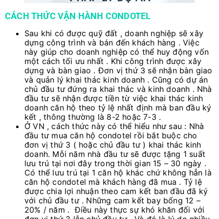
CÁCH THỨC VẬN HÀNH CONDOTEL
Sau khi có được quỹ đất , doanh nghiệp sẽ xây
dựng công trình và bán đến khách hàng . Việc
này giúp cho doanh nghiệp có thể huy động vốn
một cách tối ưu nhất . Khi công trình được xây
dựng và bàn giao . Đơn vị thứ 3 sẽ nhận bàn giao
và quản lý khai thác kinh doanh . Cũng có dự án
chủ đầu tư đứng ra khai thác và kinh doanh . Nhà
đầu tư sẽ nhận được tiền từ việc khai thác kinh
doanh căn hộ theo tỷ lệ nhất định mà ban đầu ký
kết , thông thường là 8-2 hoặc 7-3 .
Ở VN , cách thức này có thể hiểu như sau : Nhà
đầu tư mua căn hộ condotel rồi bắt buộc cho
đơn vị thứ 3 ( hoặc chủ đầu tư ) khai thác kinh
doanh. Mỗi năm nhà đầu tư sẽ được tặng 1 suất
lưu trú tại nơi đây trong thời gian 15 – 30 ngày .
Có thể lưu trú tại 1 căn hộ khác chứ không hẳn là
căn hộ condotel mà khách hàng đã mua . Tỷ lệ
được chia lợi nhuận theo cam kết ban đầu đã ký
với chủ đầu tư . Những cam kết bay bổng 12 –
20% / năm . Điều này thực sự khó khăn đối với
đơn vị thứ 3 lẫn chủ đầu tư . Và đó là lý do nhiều