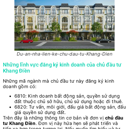
Du-an-nha-lien-ke-chu-dau-tu-Khang-Dien
Những lĩnh vực đăng ký kinh doanh của chủ đầu tư
Khang Điền
Những mã ngành mà chủ đầu tư này đăng ký kinh
doanh gồm có:
6810: Kinh doanh bất động sản, quyền sử dụng
đất thuộc chủ sở hữu, chủ sử dụng hoặc đi thuê.
6820: Tư vấn, môi giới, đấu giá bất động sản, đấu
giá quyền sử dụng đất.
Trên đây là những thông tin cơ bản về đơn vị
chủ đầu
tư Khang Điền
. Đơn vị này hứa hẹn sẽ phát triển và
tiến xa hơn trong tương lai. Nếu muốn tìm hiểu và tư