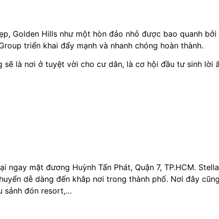
ẹp, Golden Hills như một hòn đảo nhỏ được bao quanh bởi
a Group triển khai đẩy mạnh và nhanh chóng hoàn thành.
ẽ là nơi ở tuyệt vời cho cư dân, là cơ hội đầu tư sinh lời
ại ngay mặt đương Huỳnh Tấn Phát, Quận 7, TP.HCM. Stella 
 chuyển dễ dàng đến khắp nơi trong thành phố. Nơi đây cũn
êu sảnh đón resort,…