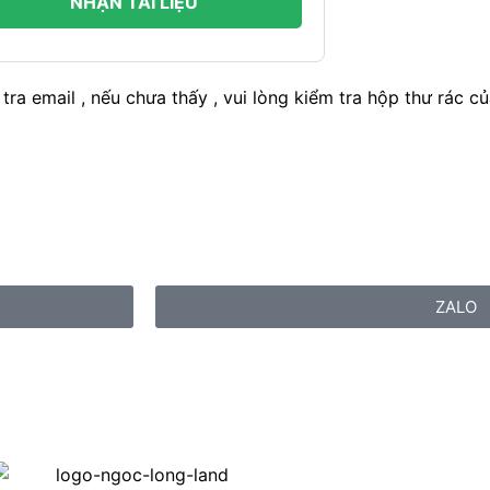
NHẬN TÀI LIỆU
tra email , nếu chưa thấy , vui lòng kiểm tra hộp thư rác củ
ZALO