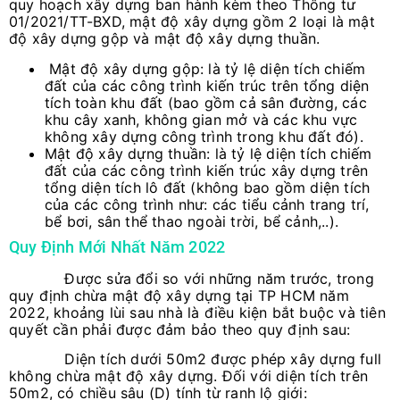
quy hoạch xây dựng ban hành kèm theo Thông tư
01/2021/TT-BXD, mật độ xây dựng gồm 2 loại là mật
độ xây dựng gộp và mật độ xây dựng thuần.
Mật độ xây dựng gộp: là tỷ lệ diện tích chiếm
đất của các công trình kiến trúc trên tổng diện
tích toàn khu đất (bao gồm cả sân đường, các
khu cây xanh, không gian mở và các khu vực
không xây dựng công trình trong khu đất đó).
Mật độ xây dựng thuần: là tỷ lệ diện tích chiếm
đất của các công trình kiến trúc xây dựng trên
tổng diện tích lô đất (không bao gồm diện tích
của các công trình như: các tiểu cảnh trang trí,
bể bơi, sân thể thao ngoài trời, bể cảnh,..).
Quy Định Mới Nhất Năm 2022
Được sửa đổi so với những năm trước, trong
quy định chừa mật độ xây dựng tại TP HCM năm
2022, khoảng lùi sau nhà là điều kiện bắt buộc và tiên
quyết cần phải được đảm bảo theo quy định sau:
Diện tích dưới 50m2 được phép xây dựng full
không chừa mật độ xây dựng. Đối với diện tích trên
50m2, có chiều sâu (D) tính từ ranh lộ giới: