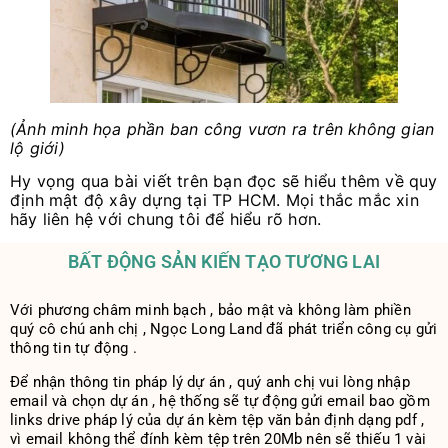
(Ảnh minh họa phần ban công vươn ra trên không gian
lộ giới)
Hy vọng qua bài viết trên bạn đọc sẽ hiểu thêm về quy
định mật độ xây dựng tại TP HCM. Mọi thắc mắc xin
hãy liên hệ với chung tôi để hiểu rõ hơn.
BẤT ĐỘNG SẢN KIẾN TẠO TƯƠNG LAI
Với phương châm minh bạch , bảo mật và không làm phiền
quý cô chú anh chị , Ngọc Long Land đã phát triển công cụ gửi
thông tin tự động .
Để nhận thông tin pháp lý dự án , quý anh chị vui lòng nhập
email và chọn dự án , hệ thống sẽ tự động gửi email bao gồm
links drive pháp lý của dự án kèm tệp văn bản định dạng pdf ,
vì email không thể đính kèm tệp trên 20Mb nên sẽ thiếu 1 vài