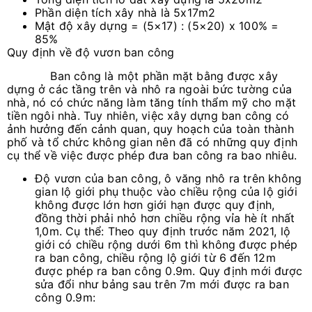
Phần diện tích xây nhà là 5x17m2
Mật độ xây dựng = (5×17) : (5×20) x 100% =
85%
Quy định về độ vươn ban công
Ban công là một phần mặt bằng được xây
dựng ở các tầng trên và nhô ra ngoài bức tường của
nhà, nó có chức năng làm tăng tính thẩm mỹ cho mặt
tiền ngôi nhà. Tuy nhiên, việc xây dựng ban công có
ảnh hưởng đến cảnh quan, quy hoạch của toàn thành
phố và tổ chức không gian nên đã có những quy định
cụ thể về việc được phép đưa ban công ra bao nhiêu.
Độ vươn của ban công, ô văng nhô ra trên không
gian lộ giới phụ thuộc vào chiều rộng của lộ giới
không được lớn hơn giới hạn được quy định,
đồng thời phải nhỏ hơn chiều rộng vỉa hè ít nhất
1,0m. Cụ thể: Theo quy định trước năm 2021, lộ
giới có chiều rộng dưới 6m thì không được phép
ra ban công, chiều rộng lộ giới từ 6 đến 12m
được phép ra ban công 0.9m. Quy định mới được
sửa đổi như bảng sau trên 7m mới được ra ban
công 0.9m: