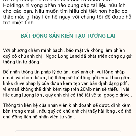
Holdings hi vọng phần nào cung cấp tài liệu hữu ích
cho các bạn. Nếu muốn tìm hiểu chi tiết hơn hoặc có
thắc mắc gì hãy liên hệ ngay với chúng tôi để được hỗ
trợ nhiệt tình.
BẤT ĐỘNG SẢN KIẾN TẠO TƯƠNG LAI
Với phương châm minh bạch , bảo mật và không làm phiền
quý cô chú anh chị , Ngọc Long Land đã phát triển công cụ gửi
thông tin tự động .
Để nhận thông tin pháp lý dự án , quý anh chị vui lòng nhập
email và chọn dự án , hệ thống sẽ tự động gửi email bao gồm
links drive pháp lý của dự án kèm tệp văn bản định dạng pdf ,
vì email không thể đính kèm tệp trên 20Mb nên sẽ thiếu 1 vài
file dung lượng lớn , quý anh chị có thể tải về tại google drive .
Thông tin liên hệ của nhân viên kinh doanh sẽ được đính kèm
bên trong email , nếu quý cô chú anh chị thấy hài lòng , có thể
chủ động liên hệ nhân viên tư vấn .