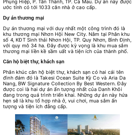
Phụng Hiệp, P. Tân Thành, TP. Cà Mau. Dự án này được
ước tính có tới 1033 căn nhà ở cao cấp.
Dự án thương mại
Dự án thương mại với duy nhất một công trình đó là
khu thương mại Nhơn Hội New City. Nằm tại Phân khu
số 4, KĐT Sinh thái Nhơn Hội, TP. Quy Nhơn, Bình Định,
với quy mô 34 ha. Đây được kỳ vọng là khu mua sắm
thương mại liền kề sầm uất và tiện ích của thành phố.
Căn hộ biệt thự, khách sạn
Phân khúc căn hộ biệt thự, khách sạn có hai cái tên
đình đám đó là Takesi Ocean Suite Kỳ Co và Aria Da
Nang, BW Signature Collection By Best Western. Đây
được coi là hai dự án ấn tượng nhất của Danh Khôi
đang trong quá trình triển khai. Những dự án này hứa
hẹn sẽ là khu tổ hợp nhà ở, vui chơi, mua sắm ấn
tượng và tiện ích đẳng cấp.