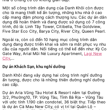
Một số công trình dân dụng của Danh Khôi còn được
cho là mang thiết kế ấn tượng, những khu nhà ở cao
cấp mang đậm phong cách thượng lưu. Các dự án dân
dụng đã hoàn thành và đang được sử dụng có 7 công
trình, đó là: Linh Tây Tower, Citibella, The Goldview,
Five Star Eco City, Barya City, River City, Queen Pearl.
Ngoài ra, còn có đến 10 hạng mục công trình dân
dụng đang được triển khai và sớm ra mắt phục vụ nhu
cầu của người dân. Nổi tiếng có thể kể đến như: Kỳ Co
Gate Way, Arial Mũi Né Luxury Apartment,
Lagi New
City
,…
Dự án Khách Sạn, khu nghỉ dưỡng
Danh Khôi đang xây dựng hai công trình nghỉ dưỡng
ấn tượng, được cho là những thiên đường nghỉ dưỡng
cao cấp.
Dự án Aria Vũng Tàu Hotel & Resort nằm tại Đường
3/2, Phường10, TP. Vũng Tàu, Tỉnh Bà Rịa – Vũng Tàu
với ước tính 1.190 căn condotel, 36 biệt thự. Tiếp theo
là dự án Cà Mau New City, có vị trí tại Quản Lộ –