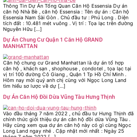
Thông Tin Dự Án Tổng Quan Căn Hộ Essensia Dự án
căn hộ Nhà Bè , căn hộ Essensia : Tên dự án : Căn hộ
Essensia Nam Sài Gòn . Chủ đầu tư : Phú Long . Diện
tích đất : 10.481 mét vuông . Vị trí : Tọa lạc trên đường
Nguyễn Hữu […]
Dự Án Chung Cư Quận 1 Căn Hộ GRAND
MANHATTAN
Căn hộ chung cư Grand Manhattan là dự án tổ hợp
căn hộ , khách sạn , shophouse , condotel , tọa lạc tại
vị trí 100 đường Cô Giang , Quận 1 Tp Hồ Chí Minh .
Hôm nay mời quý anh chị cùng với Ngọc Long Land
tìm hiểu sơ lược về dự […]
Dự Án Căn Hộ Đồi Dừa Vũng Tàu Hưng Thịnh
Vào đầu tháng 7 năm 2022 , chủ đầu tư Hưng Thịnh đã
chính thức giới thiệu dự án căn hộ đồi dừa Vũng Tàu .
Hãy cùng xem qua dự án căn hộ này có gì cùng Ngọc
Long Land ngay nhé . Cập nhật mới nhất : Ngày 25
tháng 7 năm 2022 […]