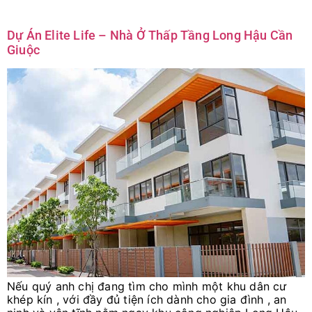
Dự Án Elite Life – Nhà Ở Thấp Tầng Long Hậu Cần
Giuộc
Nếu quý anh chị đang tìm cho mình một khu dân cư
khép kín , với đầy đủ tiện ích dành cho gia đình , an