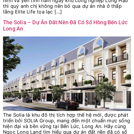
ninh và yên tĩnh nằm ngay khu công nghiệp Long Hậu
thì quý anh chị không nên bỏ qua dự án nhà ở thấp
tầng Elite Life tọa lạc […]
The Solia – Dự Án Đất Nền Đã Có Sổ Hồng Bến Lức
Long An
The Solia là khu đô thị tích hợp thế hệ mới, được phát
triển bởi SOLIA Group, mang đến một chuẩn mực sống
hiện đại và bền vững tại Bến Lức, Long An. Hãy cùng
Ngọc Long Land tìm hiểu qua dự án đất nền đã có sổ