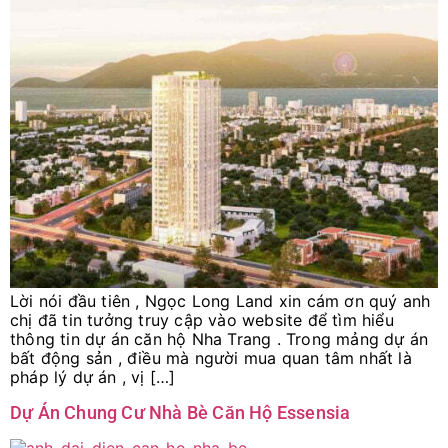
Lời nói đầu tiên , Ngọc Long Land xin cám ơn quý anh
chị đã tin tưởng truy cập vào website để tìm hiểu
thông tin dự án căn hộ Nha Trang . Trong mảng dự án
bất động sản , điều mà người mua quan tâm nhất là
pháp lý dự án , vị […]
Dự Án Chung Cư Nhà Bè Căn Hộ Essensia