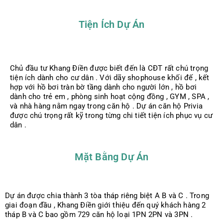
Tiện Ích Dự Án
Chủ đầu tư Khang Điền được biết đến là CĐT rất chú trọng
tiện ích dành cho cư dân . Với dãy shophouse khối đế , kết
hợp với hồ bơi tràn bờ tầng dành cho người lớn , hồ bơi
dành cho trẻ em , phòng sinh hoạt cộng đồng , GYM , SPA ,
và nhà hàng nằm ngay trong căn hộ . Dự án căn hộ Privia
được chú trọng rất kỹ trong từng chi tiết tiện ích phục vụ cư
dân .
Mặt Bằng Dự Án
Dự án được chia thành 3 tòa tháp riêng biệt A B và C . Trong
giai đoạn đầu , Khang Điền giới thiệu đến quý khách hàng 2
tháp B và C bao gồm 729 căn hộ loại 1PN 2PN và 3PN .