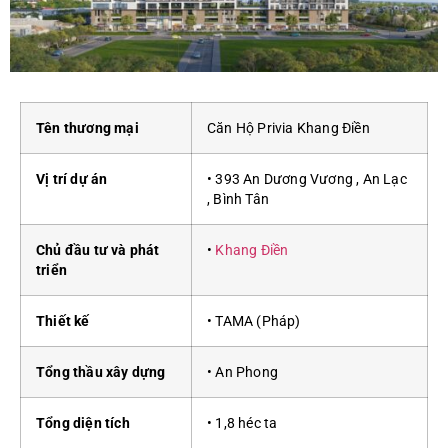
Tên thương mại
Căn Hộ Privia Khang Điền
Vị trí dự án
• 393 An Dương Vương , An Lạc
, Bình Tân
Chủ đầu tư và phát
•
Khang Điền
triển
Thiết kế
• TAMA (Pháp)
Tổng thầu xây dựng
• An Phong
Tổng diện tích
• 1,8 héc ta