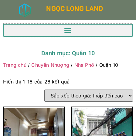
NGỌC LONG LAND
Danh mục: Quận 10
Trang chủ
/
Chuyển Nhượng
/
Nhà Phố
/ Quận 10
Hiển thị 1–16 của 26 kết quả