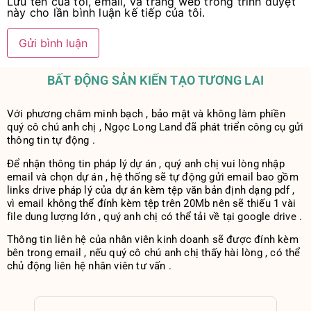
Lưu tên của tôi, email, và trang web trong trình duyệt
này cho lần bình luận kế tiếp của tôi.
BẤT ĐỘNG SẢN KIẾN TẠO TƯƠNG LAI
Với phương châm minh bạch , bảo mật và không làm phiền
quý cô chú anh chị , Ngọc Long Land đã phát triển công cụ gửi
thông tin tự động .
Để nhận thông tin pháp lý dự án , quý anh chị vui lòng nhập
email và chọn dự án , hệ thống sẽ tự động gửi email bao gồm
links drive pháp lý của dự án kèm tệp văn bản định dạng pdf ,
vì email không thể đính kèm tệp trên 20Mb nên sẽ thiếu 1 vài
file dung lượng lớn , quý anh chị có thể tải về tại google drive .
Thông tin liên hệ của nhân viên kinh doanh sẽ được đính kèm
bên trong email , nếu quý cô chú anh chị thấy hài lòng , có thể
chủ động liên hệ nhân viên tư vấn .