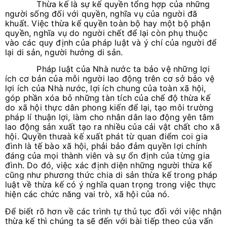
Thừa kế là sự kế quyền tổng hợp của những
người sống đối với quyền, nghĩa vụ của người đã
khuất. Việc thừa kế quyền toàn bộ hay một bộ phận
quyền, nghĩa vụ do người chết để lại còn phụ thuộc
vào các quy định của pháp luật và ý chí của người để
lại di sản, người hưởng di sản.
Pháp luật của Nhà nước ta bảo vệ những lợi
ích cơ bản của mỗi người lao động trên cơ sở bảo vệ
lợi ích của Nhà nước, lợi ích chung của toàn xã hội,
góp phần xóa bỏ những tàn tích của chế độ thừa kế
do xã hội thực dân phong kiến để lại, tạo môi trường
pháp lí thuận lợi, làm cho nhân dân lao động yên tâm
lao động sản xuất tạo ra nhiều của cải vật chất cho xã
hội. Quyền thưaà kế xuất phát từ quan điểm coi gia
đình là tế bào xã hội, phải bảo đảm quyền lợi chính
đáng của mọi thành viên và sự ổn định của từng gia
đình. Do đó, việc xác định diện những người thừa kế
cũng như phương thức chia di sản thừa kế trong pháp
luật về thừa kế có ý nghĩa quan trọng trong việc thực
hiện các chức năng vai trò, xã hội của nó.
Để biết rõ hơn về các trình tự thủ tục đối với việc nhận
thừa kế thì chúng ta sẽ đến với bài tiếp theo của vấn